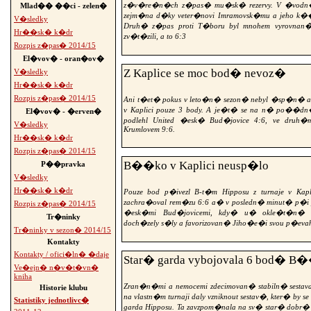
z�v�re�n�ch z�pas� mu�sk� rezervy. V �vod
Mlad�� ��ci - zelen�
zejm�na d�ky veter�novi Imramovsk�mu a jeho k��d
V�sledky
Druh� z�pas proti T�boru byl mnohem vyrovna
Hr��sk� k�dr
zv�t�zili, a to 6:3
Rozpis z�pas� 2014/15
El�vov� - oran�ov�
Z Kaplice se moc bod� nevoz�
V�sledky
Hr��sk� k�dr
Rozpis z�pas� 2014/15
Ani t�et� pokus v leto�n� sezon� nebyl �sp�n� a
v Kaplici pouze 3 body. A je�t� se na n� po��
El�vov� - �erven�
podlehl United �esk� Bud�jovice 4:6, ve druh
V�sledky
Krumlovem 9:6.
Hr��sk� k�dr
Rozpis z�pas� 2014/15
B��ko v Kaplici neusp�lo
P��pravka
V�sledky
Hr��sk� k�dr
Pouze bod p�ivezl B-t�m Hipposu z turnaje v Ka
zachra�oval rem�zu 6:6 a� v posledn� minut� p�i p
Rozpis z�pas� 2014/15
�esk�mi Bud�jovicemi, kdy� u� okle�t�n�
Tr�ninky
doch�zely s�ly a favorizovan� Jiho�e�i svou p�evah
Tr�ninky v sezon� 2014/15
Kontakty
Kontakty / ofici�ln� �daje
Star� garda vybojovala 6 bod� B
Ve�ejn� n�v�t�vn�
kniha
Zran�n�mi a nemocemi zdecimovan� stabiln� sesta
Historie klubu
na vlastn�m turnaji daly vzniknout sestav�, kter� by s
Statistiky jednotlivc�
garda Hipposu. Ta zavzpom�nala na sv� star� dobr� 