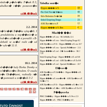
�sledn� p�ehr�la P�sek 8:3,
Tabulka sout�e
tabulkov� v��e postaven�m
50
Hippos ���r n/S.
48
Fbc Orel Nov� M�sto
cel� �l�nek
39
Sklo Bohemia Sv�tl�
Sokol Erupting Drago
23
12
ASK Byst�ice n.P.
2.2. 2014
4
Hippos ���r n/S. Ben
e�t� hr��i B��ka vylep�ili. I
Mlad�� ��ci
 produktivitu a nep��zniv� se
Hippos ���r n/S. ora - SK JeMoBu 12:1
ruh�m utk�n� si poradili s B-
Hippos ���r n/S. ora - Sokol Erupting Drago 8:2
 debakl se za�al rodit a� od
ASK Byst�ice n.P. Or - Hippos ���r n/S. ora 10:7
 vyhr�l 11:0.
Hippos ���r n/S. ora - Spartak Pelh�imov - 2:11
cel� �l�nek
Hippos ���r n/S. zel - Z� Jarom��ice - SK J
7:10
Sokol Erupting Drago - Hippos ���r n/S. zel 6:8
Hippos ���r n/S. zel - ASK Byst�ice n.P. Zu 8:8
18.1. 2014
Hippos ���r n/S. zel - Spartak Pelh�imov - 10:7
t�eb��sk� haly Horka Domky a
El�vov�
Havl��kov�m Brodem. O osudu
ASK Byst�ice n.P. Zub��ci - Hippos ���r n/S.
ut�e Ok��kami, rozhodly t�i
oran�ov� 7:3
otrestali a zv�t�zili 3:2
Hippos ���r n/S. oran�ov� - ASK Byst�ice n.P.
Orl�ci 7:1
cel� �l�nek
ASK Byst�ice n.P. Or - Hippos ���r n/S. �er 1:13
Hippos ���r n/S. �er - ASK Byst�ice n.P. Zu 0:2
|
02
|
03
|
04
|
05
|
06
|
07
|
08
|
09
|
10
|
11
|
12
|
P��pravka
PSKC Ok��ky - Hippos ���r n./S. Prcci 2:3
Hippos ���r n/S. - PSKC Ok��ky 4:0