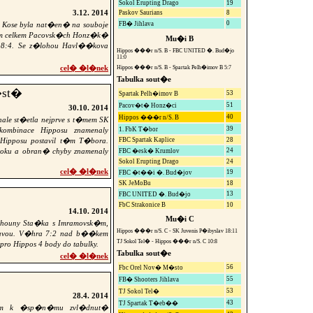
Sokol Erupting Drago
19
3.12. 2014
Paskov Saurians
8
0
Kose byla nat�en� na souboje
FB� Jihlava
�m celkem Pacovsk�ch Honz�k�
Mu�i B
 8:4. Se z�lohou Havl��kova
Hippos ���r n/S. B - FBC UNITED �. Bud�jo
11:0
cel� �l�nek
Hippos ���r n/S. B - Spartak Pelh�imov B 5:7
Tabulka sout�e
�st�
53
Spartak Pelh�imov B
51
Pacov�t� Honz�ci
30.10. 2014
40
Hippos ���r n/S. B
ale st�etla nejprve s t�mem SK
39
mbinace Hipposu znamenaly
1. FbK T�bor
ipposu postavil t�m T�bora.
FBC Spartak Kaplice
28
�toku a obran� chyby znamenaly
24
FBC �esk� Krumlov
Sokol Erupting Drago
24
cel� �l�nek
19
FBC �t��i �. Bud�jov
SK JeMoBu
18
13
FBC UNITED �. Bud�jo
FbC Strakonice B
10
14.10. 2014
Mu�i C
tahouny Sta�ka s Imramovsk�m,
Hippos ���r n/S. C - SK Juvenis P�ibyslav 18:11
tavou. V�hra 7:2 nad b��kem
TJ Sokol Tel� - Hippos ���r n/S. C 10:8
pro Hippos 4 body do tabulky.
Tabulka sout�e
cel� �l�nek
56
Fbc Orel Nov� M�sto
55
FB� Shooters Jihlava
53
TJ Sokol Tel�
28.4. 2014
43
TJ Spartak T�eb��
em k �sp�n�mu zvl�dnut�