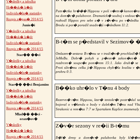
V�sledky a tabulka
Hr��sk� k�dr
Patn�ctka hr��� Hipposu v poli v�etn� kanon�ra 
Individu�ln� statistiky
na dom�c� palubovce. Dramatick� souboj s vedouc
Rozpis z�pas� 2014/15
rozhodl Hippos pro sebe a� v z�v�ru po v�sledku
Brodu si pot� poradil snadn�ji v�sledkem 11:2.
Junio�i
V�sledky a tabulka
Hr��sk� k�dr
B-t�m se p�edstavil v Sezimov� 
Individu�ln� statistiky
Rozpis z�pas� 2014/15
Omlazen� sestava B-t�mu se v tradi�n� prochladl� h
Star�� ��ci
JeMoBu. Dobr� pohyb a p�esn� zakon�en� ko
V�sledky a tabulka
rozdrcen� soupe�e pom�rem 15:1. Jako druh� se H
Hr��sk� k�dr
Proti siln�mu celku ji� Hipposu chyb�la kvalita v 
prohru 0:3.
Individu�ln� statistiky
Rozpis z�pas� 2014/15
Star�� ��ci Benjamins
B��ko uhr�lo v T�nu 4 body
V�sledky a tabulka
Hr��sk� k�dr
Rezervn� t�m Hipposu, kter� tentokr�t postr�dal 
Individu�ln� statistiky
bojoval o v�kendu o body v dalek�m T�nu nad Vl
Rozpis z�pas� 2014/15
Strakonic a rem�za 7:7 se Spartakem Kaplice znamenaly 
Mlad�� ��ci -
oran�ov�
Z�v�r sezony v re�ii B-t�mu
V�sledky
Hr��sk� k�dr
Rozpis z�pas� 2014/15
B�l� dresy a dom�c� palubovka byly kl��