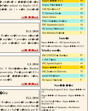
43
Hippos ���r n/S. C
n� utk�n� si ���rsk� t�m
42
Snipers T�eb�� B
l�m smlsnul na Kaplici 10:0.
n�j��, ale i v n�m dom�c�
34
ASK Byst�ice n.P.
33
TJ Tatchenta Zho�
cel� �l�nek
Sabots Jihlava
33
27
PSKC Ok��ky-Kn�ice
FBC Salamandra Apoly
19
11
SK Juvenis P�ibyslav
31.3. 2014
3
Sklo Bohemia Sv�tl�
 B-t�m vyt�il ze dvou z�pas�
Junio�i
dn� nad�el. V prvn�m utk�n�
�m pak zv�t�zil nad �esk�m
Hippos ���r n/S. - FBC Spartak Kaplice 6:6
FBC Do�wich Milevsko - Hippos ���r n/S. 6:12
cel� �l�nek
Tabulka sout�e
67
FBC UNITED �. Bud�jo
55
1. FbK T�bor
FBC Spartak Kaplice
44
1.3. 2014
40
Hippos ���r n/S.
plici. S Havl��kov�m Brodem
19
FBC Do�wich Milevsko
ower-play. Pot� prohr�l 8:5 s
 sestav� ���rsk�ho t�mu
15
partak Pelh�imov
u vyu�ili.
9
FK Santos T�ebo�
cel� �l�nek
Star�� ��ci
Sokol Erupting Dragons H. Brod - Hippos ���r n/S.
��ku
2:6
Hippos ���r n/S. Benjamins - Hippos ���r n/S.
15.2. 2014
3:10
Fbc Orel Nov� M�sto - Hippos ���r n/S.
va B-t�mu a junio�i sou�asn�
Benjamins 14:5
e bez nads�zky dala nazvat Star�
Hippos ���r n/S. Benjamins - Sklo Bohemia
�asy a v Led�i z�skala pro B-
Sv�tl� n/S 3:6