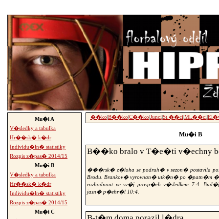
-->
��ko
|
B��ko
|
C��ko
|
Junci
|
St.��ci
|
Ml.��ci
|
El�
Mu�i A
V�sledky a tabulka
Mu�i B
Hr��sk� k�dr
Individu�ln� statistiky
B��ko bralo v T�e�ti v�echny b
Rozpis z�pas� 2014/15
Mu�i B
���rsk� z�loha se podruh� v sezon� postavila p
V�sledky a tabulka
Brodu. Brankov� vyrovnan� utk�n� po �patn�m �v
Hr��sk� k�dr
rozhodnout ve sv�j prosp�ch v�sledkem 7:4. Bud�
jasn� p�ehr�l 10:4.
Individu�ln� statistiky
Rozpis z�pas� 2014/15
Mu�i C
B-t�m doma porazil l�dra