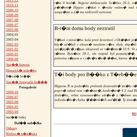
2011-12
t�m 6 bod�. Nejprve deklasovala Sv�tlou 26:2, n
2010-11
p�i�em� Hippos z�skal v �vodu veden� nad 
2009-10
soupe�em a ji� mu nedovolil vyrovnat.
2008-09
2007-08
2006-07
B-t�m doma body neztratil
2005-06
2004-05
2003-04
V�kon z minul�ho kola proti favoritovi z Ok��ek j
kdy� ud�lali v obran� mnohem v�ce chyb, zlep�ili
2002-03
vyv�jej�c� z�pas ubojovali ve v�t�zstv� 10:9. Ve d
2001-02
t�mem Byst�ice 18:1, ale rozjezd byl pomalej��,
2000-01
polovinu z�pasu a v z�v�re�n� ��sti, kterou ���r
1999-00
Star�� historie
Historick� miln�ky
T�i body pro B��ko z T�eb��e
B�val� hr��i
Star�� fotografie hr���
Hipposu B se poda�ilo prolomit dosavadn� sm�lu 
Fotogalerie
poprv� odtud veze v�t�zstv�, konkr�tn� 4:2 nad 
2009-10
druh�ho, velmi vyrovnan�ho utk�n� s l�drem so
2006-07
individu�ln� chyba ���rsk�ch zad�k�. Ty dom�c� p
2005-06
2004-05
2003-04
01
star�� fotky
Dal�� nab�dka
Odkazy
Klubov� n�st�nka