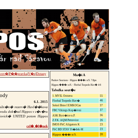
vov�
|
P��pravka
|
V�e
|
Dotazy
Mu�i A
Paskov Saurians - Hippos ���r n/S. 7:8pn
Hippos ���r n/S. - Florbal Torpedo Hav� 4:6
Tabulka sout�e
ody
1. MVIL Ostrava
55
46
Florbal Torpedo Hav�
6.1. 2015
Sokol Brno I EMKOCas
37
osiln�n� rezerv� Havl��kova
37
FBC Vikings Kop�ivni
odu dok�zal Hippos v z�v�ru
36
ASK Byst�ice n.P.
jovick� UNITED potom Hippos
Z.F.K. AQM Petrovice
26
IMOS FbC Aligators K
23
cel� �l�nek
23
FbC BD STAV Fr�dek-M
20
Hippos ���r n/S.