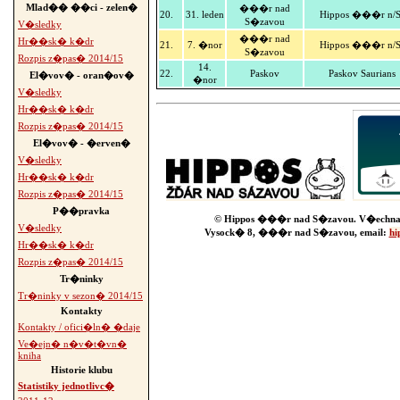
Mlad�� ��ci - zelen�
���r nad
20.
31. leden
Hippos ���r n/S
S�zavou
V�sledky
���r nad
Hr��sk� k�dr
21.
7. �nor
Hippos ���r n/S
S�zavou
Rozpis z�pas� 2014/15
14.
22.
Paskov
Paskov Saurians
El�vov� - oran�ov�
�nor
V�sledky
Hr��sk� k�dr
Rozpis z�pas� 2014/15
El�vov� - �erven�
V�sledky
Hr��sk� k�dr
Rozpis z�pas� 2014/15
P��pravka
© Hippos ���r nad S�zavou. V�echna
V�sledky
Vysock� 8, ���r nad S�zavou, email:
hi
Hr��sk� k�dr
Rozpis z�pas� 2014/15
Tr�ninky
Tr�ninky v sezon� 2014/15
Kontakty
Kontakty / ofici�ln� �daje
Ve�ejn� n�v�t�vn�
kniha
Historie klubu
Statistiky jednotlivc�