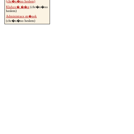
(chr�n�no heslem)
Klubov� ��st
(chr�n�no
heslem)
Administrace str�nek
(chr�n�no heslem)