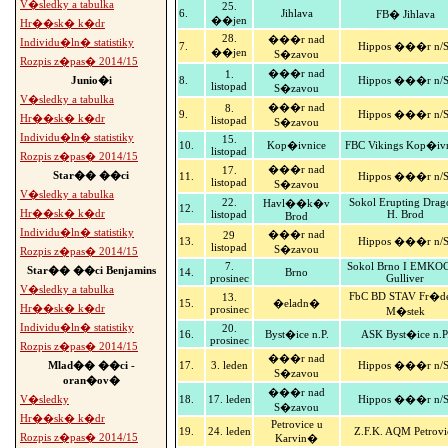
V�sledky a tabulka
25.
6.
Jihlava
FB� Jihlava
��jen
Hr��sk� k�dr
28.
���r nad
Individu�ln� statistiky
7.
Hippos ���r n/S
��jen
S�zavou
Rozpis z�pas� 2014/15
���r nad
1.
Junio�i
8.
Hippos ���r n/S
listopad
S�zavou
V�sledky a tabulka
���r nad
8.
9.
Hippos ���r n/S
Hr��sk� k�dr
listopad
S�zavou
Individu�ln� statistiky
15.
10.
Kop�ivnice
FBC Vikings Kop�iv
listopad
Rozpis z�pas� 2014/15
���r nad
17.
Star�� ��ci
11.
Hippos ���r n/S
listopad
S�zavou
V�sledky a tabulka
22.
Sokol Erupting Drag
Havl��k�v
12.
Hr��sk� k�dr
listopad
H. Brod
Brod
Individu�ln� statistiky
���r nad
29
13.
Hippos ���r n/S
listopad
S�zavou
Rozpis z�pas� 2014/15
7.
Sokol Brno I EMKOC
Star�� ��ci Benjamins
14.
Brno
prosinec
Gulliver
V�sledky a tabulka
FbC BD STAV Fr�d
13.
15.
�eladn�
Hr��sk� k�dr
prosinec
M�stek
Individu�ln� statistiky
20.
16.
Byst�ice n.P.
ASK Byst�ice n.P
prosinec
Rozpis z�pas� 2014/15
���r nad
Mlad�� ��ci -
17.
3. leden
Hippos ���r n/S
S�zavou
oran�ov�
���r nad
V�sledky
18.
17. leden
Hippos ���r n/S
S�zavou
Hr��sk� k�dr
Petrovice u
19.
24. leden
Z.F.K. AQM Petrovi
Rozpis z�pas� 2014/15
Karvin�