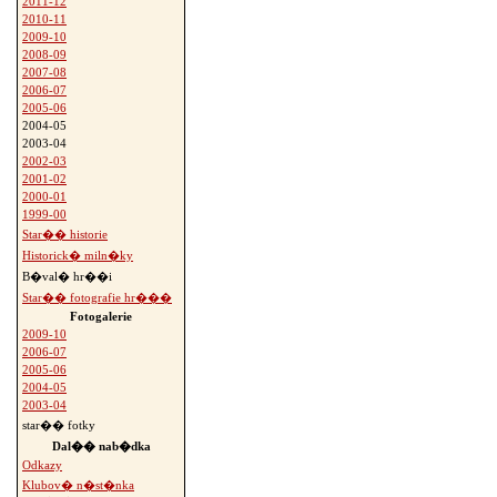
2011-12
2010-11
2009-10
2008-09
2007-08
2006-07
2005-06
2004-05
2003-04
2002-03
2001-02
2000-01
1999-00
Star�� historie
Historick� miln�ky
B�val� hr��i
Star�� fotografie hr���
Fotogalerie
2009-10
2006-07
2005-06
2004-05
2003-04
star�� fotky
Dal�� nab�dka
Odkazy
Klubov� n�st�nka