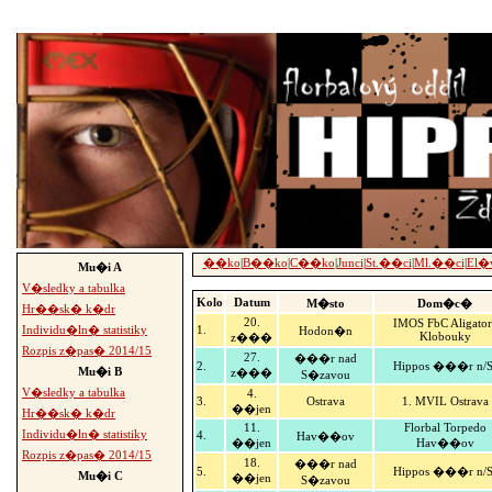
-->
��ko
|
B��ko
|
C��ko
|
Junci
|
St.��ci
|
Ml.��ci
|
El�
Mu�i A
V�sledky a tabulka
Kolo
Datum
M�sto
Dom�c�
Hr��sk� k�dr
20.
IMOS FbC Aligator
Individu�ln� statistiky
1.
Hodon�n
Klobouky
z���
Rozpis z�pas� 2014/15
27.
���r nad
2.
Hippos ���r n/S
Mu�i B
z���
S�zavou
V�sledky a tabulka
4.
3.
Ostrava
1. MVIL Ostrava
��jen
Hr��sk� k�dr
11.
Florbal Torpedo
Individu�ln� statistiky
4.
Hav��ov
��jen
Hav��ov
Rozpis z�pas� 2014/15
18.
���r nad
5.
Hippos ���r n/S
Mu�i C
��jen
S�zavou