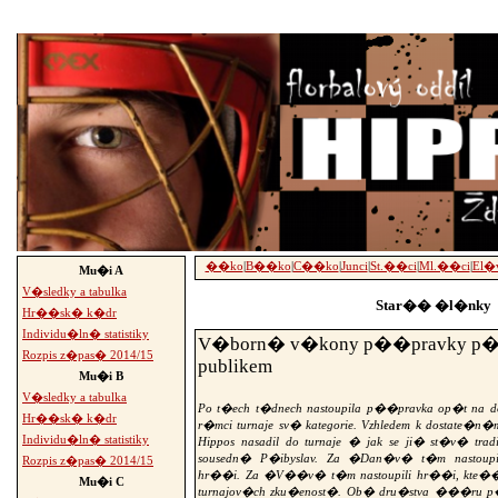
-->
��ko
|
B��ko
|
C��ko
|
Junci
|
St.��ci
|
Ml.��ci
|
El�
Mu�i A
V�sledky a tabulka
Star�� �l�nky
Hr��sk� k�dr
Individu�ln� statistiky
V�born� v�kony p��pravky p
Rozpis z�pas� 2014/15
publikem
Mu�i B
V�sledky a tabulka
Po t�ech t�dnech nastoupila p��pravka op�t na d
Hr��sk� k�dr
r�mci turnaje sv� kategorie. Vzhledem k dosta
Individu�ln� statistiky
Hippos nasadil do turnaje � jak se ji� st�v� tra
sousedn� P�ibyslav. Za �Dan�v� t�m nastoupi
Rozpis z�pas� 2014/15
hr��i. Za �V��v� t�m nastoupili hr��i, kte�� 
Mu�i C
turnajov�ch zku�enost�. Ob� dru�stva ���ru