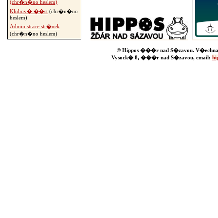
(chr�n�no heslem)
Klubov� ��st
(chr�n�no
heslem)
Administrace str�nek
(chr�n�no heslem)
© Hippos ���r nad S�zavou. V�echna
Vysock� 8, ���r nad S�zavou, email:
hi