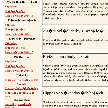
Mlad�� ��ci - zelen�
Pouze jeden z�pas nakonec sehr�li kv�li nemoc
V�sledky
pardubick� nafukova�ce. Soupe�em Hipposu, j
(ly�a�sk� v�cvik SP�), byly dom�c� Pardubice se
Hr��sk� k�dr
Kone�n� prohra 3:6 a stav 3:3 na za��tku t�et
Rozpis z�pas� 2014/15
p�ekvapen�m.
El�vov� - oran�ov�
V�sledky
Hr��sk� k�dr
A-t�m ovl�dl derby s Byst�ic�
Rozpis z�pas� 2014/15
El�vov� - �erven�
V sobotu ��ko p�es v�echny p�ek�ky dok�zalo zv�t
V�sledky
dr�� na druh� pozici v tabulce.
Hr��sk� k�dr
Rozpis z�pas� 2014/15
B-t�m doma body neztratil
P��pravka
V�sledky
V�kon z minul�ho kola proti favoritovi z Ok��ek j
Hr��sk� k�dr
kdy� ud�lali v obran� mnohem v�ce chyb, zlep�ili
Rozpis z�pas� 2014/15
vyv�jej�c� z�pas ubojovali ve v�t�zstv� 10:9. Ve d
Tr�ninky
t�mem Byst�ice 18:1, ale rozjezd byl pomalej��,
Tr�ninky v sezon� 2014/15
polovinu z�pasu a v z�v�re�n� ��sti, kterou ���r
Kontakty
Kontakty / ofici�ln� �daje
Hippos ve v�kendov�ch boj�ch
Ve�ejn� n�v�t�vn�
kniha
Historie klubu
O v�kendu na dom�c� palubovce zabojuj�
v sobotu
Statistiky jednotlivc�
dobr� v�kony z venkovn�ch v�jezd� bude cht�t