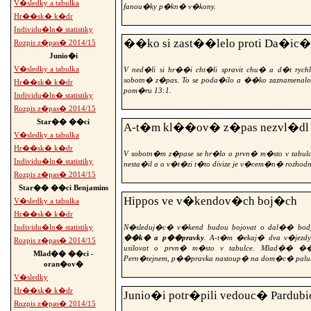
V�sledky a tabulka
fanou�ky p�kn� v�kony.
Hr��sk� k�dr
Individu�ln� statistiky
��ko si zast��lelo proti Da�ic
Rozpis z�pas� 2014/15
Junio�i
V�sledky a tabulka
V ned�li si hr��i cht�li spravit chu� a d�t ryc
sobotn� z�pas. To se poda�ilo a ��ko zaznamena
Hr��sk� k�dr
pom�ru 13:1.
Individu�ln� statistiky
Rozpis z�pas� 2014/15
Star�� ��ci
A-t�m kl��ov� z�pas nezvl�dl
V�sledky a tabulka
Hr��sk� k�dr
V sobotn�m z�pase se hr�lo o prvn� m�sto v tabul
Individu�ln� statistiky
nesta�il a o v�t�zi t�to divize je v�cem�n� rozhodn
Rozpis z�pas� 2014/15
Star�� ��ci Benjamins
Hippos ve v�kendov�ch boj�ch
V�sledky a tabulka
Hr��sk� k�dr
N�sleduj�c� v�kend budou bojovat o dal�� bo
Individu�ln� statistiky
��k� a p��pravky
. A-t�m �ekaj� dva v�jezd
Rozpis z�pas� 2014/15
usilovat o prvn� m�sto v tabulce. Mlad�� ��
Mlad�� ��ci -
Pern�tejnem, p��pravka nastoup� na dom�c� palu
oran�ov�
V�sledky
Hr��sk� k�dr
Junio�i potr�pili vedouc� Pardubi
Rozpis z�pas� 2014/15