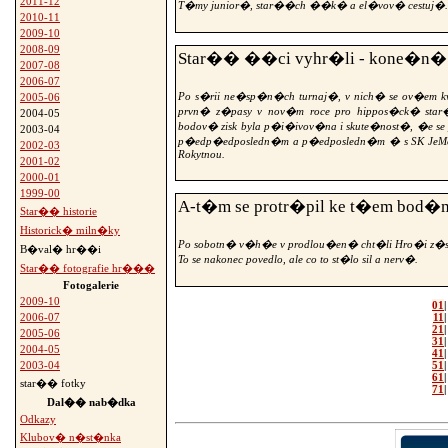
2011-12
T�my junior�, star��ch ��k� a el�vov� cestuj�.
2010-11
2009-10
2008-09
Star�� ��ci vyhr�li - kone�n�
2007-08
2006-07
Po s�rii ne�sp�n�ch turnaj�, v nich� se ov�em kval
2005-06
prvn� z�pasy v nov�m roce pro hippos�ck� st
2004-05
bodov� zisk byla p�i�ivov�na i skute�nost�, �e se
2003-04
p�edp�edposledn�m a p�edposledn�m � s SK JeMoB
2002-03
Rokytnou.
2001-02
2000-01
1999-00
A-t�m se protr�pil ke t�em bod�m 
Star�� historie
Historick� miln�ky
Po sobotn� v�h�e v prodlou�en� cht�li Hro�i z�sk
B�val� hr��i
To se nakonec povedlo, ale co to st�lo sil a nerv�.
Star�� fotografie hr���
Fotogalerie
2009-10
01
11
2006-07
21
2005-06
31
2004-05
41
51
2003-04
61
star�� fotky
71
Dal�� nab�dka
Odkazy
Klubov� n�st�nka